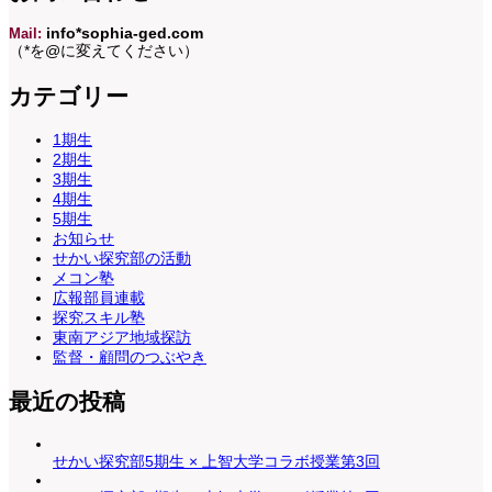
Mail:
info*sophia-ged.com
（*を@に変えてください）
カテゴリー
1期生
2期生
3期生
4期生
5期生
お知らせ
せかい探究部の活動
メコン塾
広報部員連載
探究スキル塾
東南アジア地域探訪
監督・顧問のつぶやき
最近の投稿
せかい探究部5期生 × 上智大学コラボ授業第3回