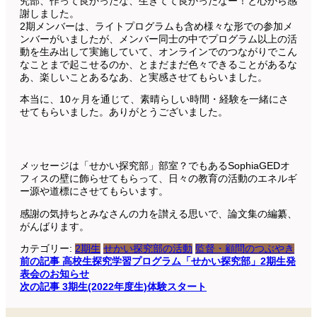
究部、作って良かったな、生きてて良かったなー！と心から感
謝しました。
2期メンバーは、ライトプログラムも含め様々な形での参加メ
ンバーがいましたが、メンバー同士の中でプログラム以上の活
動を生み出して実施していて、オンラインでのつながりでこん
なことまで起こせるのか、とまだまだ色々できることがあるな
あ、楽しいことあるなあ、と実感させてもらいました。
本当に、10ヶ月を通じて、素晴らしい時間・経験を一緒にさ
せてもらいました。ありがとうございました。
メッセージは「せかい探究部」部室？でもあるSophiaGEDオ
フィスの壁に飾らせてもらって、日々の教育の活動のエネルギ
ー源や道標にさせてもらいます。
感謝の気持ちとみなさんの力を讃える思いで、論文集の編纂、
がんばります。
カテゴリー:
2期生
せかい探究部の活動
監督・顧問のつぶやき
投
前の記事
高校生探究学習プログラム「せかい探究部」2期生発
表会のお知らせ
稿
次の記事
3期生(2022年度生)体験スタート
ナ