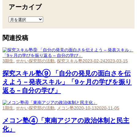
アーカイブ
ア
ー
カ
イ
関連投稿
ブ
3期生
,
せかい探究部の活動
,
探究スキル塾
2023-02-24
2023-03-15
探究スキル塾⑨ 「自分の発見の面白さを伝
えよう – 発表スキル」「9ヶ月の学びを振り
返る – 自分の学び」
1期生
,
せかい探究部の活動
,
メコン塾
2020-10-13
2020-11-05
メコン塾④「東南アジアの政治体制と民主
化」