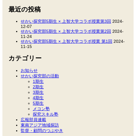
索:
最近の投稿
せかい探究部5期生 × 上智大学コラボ授業第3回
2024-
12-07
せかい探究部5期生 × 上智大学コラボ授業第2回
2024-
11-24
せかい探究部5期生 × 上智大学コラボ授業 第1回
2024-
11-15
カテゴリー
お知らせ
せかい探究部の活動
1期生
2期生
3期生
4期生
5期生
メコン塾
探究スキル塾
広報部員連載
東南アジア地域探訪
監督・顧問のつぶやき