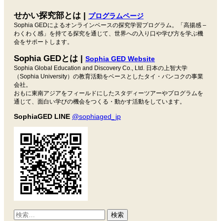
ビ
せかい探究部とは |
プログラムページ
ゲ
Sophia GEDによるオンラインベースの探究学習プログラム。「高揚感 –
ー
わくわく感」を持てる探究を通じて、世界への入り口や学び方を学ぶ機
会をサポートします。
シ
Sophia GEDとは |
ョ
Sophia GED Website
Sophia Global Education and Discovery Co., Ltd. 日本の上智大学
ン
（Sophia University）の教育活動をベースとしたタイ・バンコクの事業
会社。
おもに東南アジアをフィールドにしたスタディーツアーやプログラムを
通じて、面白い学びの機会をつくる・動かす活動をしています。
SophiaGED LINE
@sophiaged_jp
検