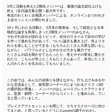
3月に活動を終えた2期生メンバーは、最後の論文総仕上げも
終え（近日論文集公開！超大作です）、
有志のわくわく企画課メンバーによる、オンラインおつかれさ
ま会セッションが開かれました。
10ヶ月にわたる活動と、3月末の発表会、そして総括となる本
格的な論文を執筆しきった2期生メンバーのみなさん。
それぞれ自分が語れるトピック、自分のスタイルで自分の学び
を作って進める力があって、ついに論文も書き上げ、何よりそ
れらを楽しむことができる（もちろんたくさん大変な思いもし
ながら）、パワフルさとしなやかさが大きな魅力です。
たくさんの話を聞かせてもらったり、考えやその変化に驚かさ
れたり、こちらが学ぶところもたくさんあって、本当にたくさ
んのわくわくを生み出してもらいました。
この会では、みんなの頑張りを讃えながら、打ち上げ＆ゆるや
かな交流会として、探究部コーチーズにまつわるクイズ（3択
の選択肢が秀逸）、メンバーのおしゃべりブレイクアウトタイ
ム、監督・顧問・コーチーズからコメント、と進められ…てい
ると思っていました。
ブレイクアウトセッションを閉じて、そろそろクローズに向け
てまとめ、と思っているとどうにもzoomの調子がおかし