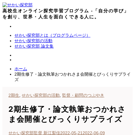
コ
ン
高校生オンライン探究学習プログラム -「自分の学び」
テ
を創り、世界・人生を面白くできる人に。
ン
ツ
へ
せかい探究部とは（プログラムページ）
ス
せかい探究部の活動
キ
せかい探究部 論文集
ッ
プ
ホーム
2期生修了・論文執筆おつかれさま会開催とびっくりサプライ
ズ
2期生
,
せかい探究部の活動
,
監督・顧問のつぶやき
2期生修了・論文執筆おつかれさ
ま会開催とびっくりサプライズ
せかい探究部監督 新江梨佳
2022-05-21
2022-06-09