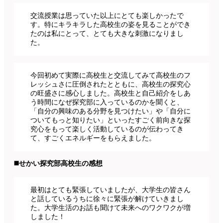
交流授業は思っていた以上にとても楽しかったで
す。特にキラキラした高校生の姿を見ることができ
たのは私にとって、とても大きな刺激になりまし
た。
今回初めて実際に高校生と交流してみて高校生のフ
レッシュさに圧倒されたとともに、高校生の探究心
の旺盛さに感心しました。高校生と自己紹介をしあ
う時間になぜ探究部に入っているのかを聞くと、
「自分の興味のある分野を見つけたい」や「自分に
ついてもっと知りたい」といったすごく前向きな探
究心をもって楽しく活動しているのが伝わってき
て、すごくエネルギーをもらえました。
◼️せかい探究部高校生の感想
最初はとても緊張していましたが、大学生の皆さん
と話しているうちに徐々に緊張が解けていきまし
た。大学生活のお話も聞けて未来へのワクワクが増
しました！