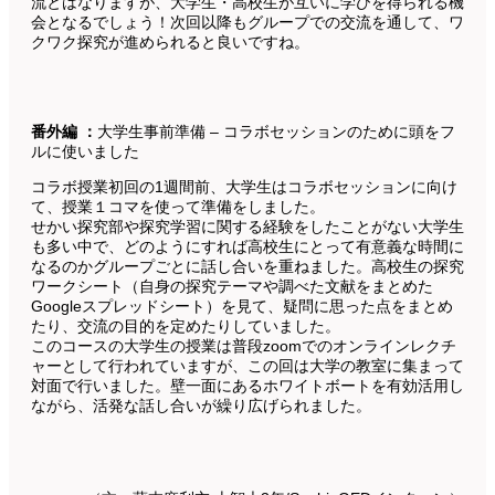
流とはなりますが、大学生・高校生が互いに学びを得られる機
会となるでしょう！次回以降もグループでの交流を通して、ワ
クワク探究が進められると良いですね。
番外編 ：
大学生事前準備 – コラボセッションのために頭をフ
ルに使いました
コラボ授業初回の1週間前、大学生はコラボセッションに向け
て、授業１コマを使って準備をしました。
せかい探究部や探究学習に関する経験をしたことがない大学生
も多い中で、どのようにすれば高校生にとって有意義な時間に
なるのかグループごとに話し合いを重ねました。高校生の探究
ワークシート（自身の探究テーマや調べた文献をまとめた
Googleスプレッドシート）を見て、疑問に思った点をまとめ
たり、交流の目的を定めたりしていました。
このコースの大学生の授業は普段zoomでのオンラインレクチ
ャーとして行われていますが、この回は大学の教室に集まって
対面で行いました。壁一面にあるホワイトボートを有効活用し
ながら、活発な話し合いが繰り広げられました。