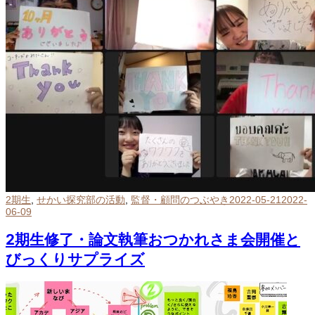
2期生
,
せかい探究部の活動
,
監督・顧問のつぶやき
2022-05-21
2022-
06-09
2期生修了・論文執筆おつかれさま会開催と
びっくりサプライズ