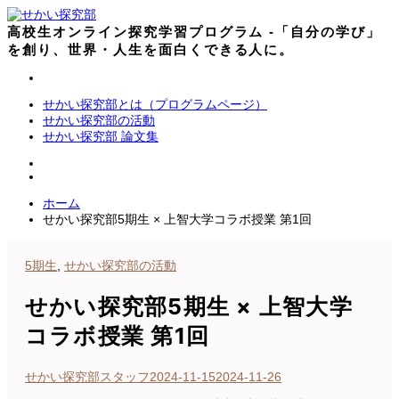
コ
ン
高校生オンライン探究学習プログラム -「自分の学び」
テ
を創り、世界・人生を面白くできる人に。
ン
ツ
へ
せかい探究部とは（プログラムページ）
ス
せかい探究部の活動
キ
せかい探究部 論文集
ッ
プ
ホーム
せかい探究部5期生 × 上智大学コラボ授業 第1回
5期生
,
せかい探究部の活動
せかい探究部5期生 × 上智大学
コラボ授業 第1回
せかい探究部スタッフ
2024-11-15
2024-11-26