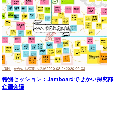
1期生
,
せかい探究部の活動
2020-08-24
2020-09-03
特別セッション：Jamboardでせかい探究部
企画会議