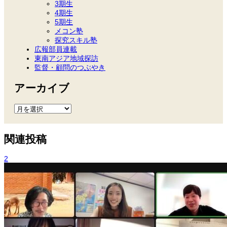
3期生
4期生
5期生
メコン塾
探究スキル塾
広報部員連載
東南アジア地域探訪
監督・顧問のつぶやき
アーカイブ
ア
ー
カ
イ
関連投稿
ブ
2