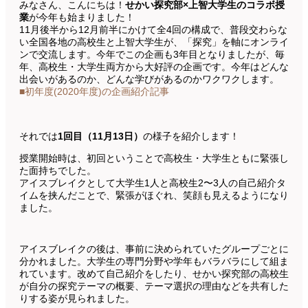
みなさん、こんにちは！
せかい探究部×上智大学生のコラボ授
業
が今年も始まりました！
11月後半から12月前半にかけて全4回の構成で、普段交わらな
い全国各地の高校生と上智大学生が、「探究」を軸にオンライ
ンで交流します。今年でこの企画も3年目となりましたが、毎
年、高校生・大学生両方から大好評の企画です。今年はどんな
出会いがあるのか、どんな学びがあるのかワクワクします。
■初年度(2020年度)の企画紹介記事
それでは
1回目（11月13日）
の様子を紹介します！
授業開始時は、初回ということで高校生・大学生ともに緊張し
た面持ちでした。
アイスブレイクとして大学生1人と高校生2〜3人の自己紹介タ
イムを挟んだことで、緊張がほぐれ、笑顔も見えるようになり
ました。
アイスブレイクの後は、事前に決められていたグループごとに
分かれました。大学生の専門分野や学年もバラバラにして組ま
れています。改めて自己紹介をしたり、せかい探究部の高校生
が自分の探究テーマの概要、テーマ選択の理由などを共有した
りする姿が見られました。