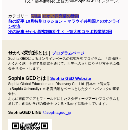
（文：藤本麻利衣 上智大3年/SophiaGEDインターン）
カテゴリー:
5期生
せかい探究部の活動
投
前の記事
10月特別セッション – マラウイ共和国とのオンライ
ン交流
稿
次の記事
せかい探究部5期生 × 上智大学コラボ授業第2回
ナ
ビ
せかい探究部とは |
プログラムページ
ゲ
Sophia GEDによるオンラインベースの探究学習プログラム。「高揚感 –
ー
わくわく感」を持てる探究を通じて、世界への入り口や学び方を学ぶ機
会をサポートします。
シ
Sophia GEDとは |
ョ
Sophia GED Website
Sophia Global Education and Discovery Co., Ltd. 日本の上智大学
ン
（Sophia University）の教育活動をベースとしたタイ・バンコクの事業
会社。
おもに東南アジアをフィールドにしたスタディーツアーやプログラムを
通じて、面白い学びの機会をつくる・動かす活動をしています。
SophiaGED LINE
@sophiaged_jp