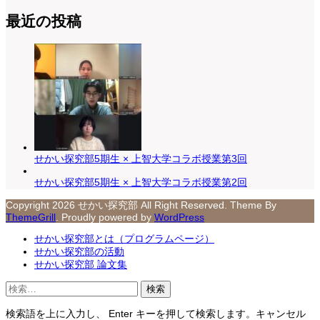
最近の投稿
せかい探究部5期生 × 上智大学コラボ授業第3回
せかい探究部5期生 × 上智大学コラボ授業第2回
Copyright 2026 せかい探究部 All Right Reserved. Theme By
ThemeGrill
. Proudly powered by
WordPress
せかい探究部とは（プログラムページ）
せかい探究部の活動
せかい探究部 論文集
検
索:
検索語を上に入力し、 Enter キーを押して検索します。キャンセル