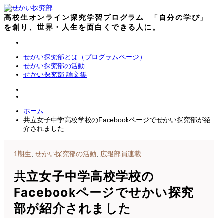
コ
ン
高校生オンライン探究学習プログラム -「自分の学び」
テ
を創り、世界・人生を面白くできる人に。
ン
ツ
へ
せかい探究部とは（プログラムページ）
ス
せかい探究部の活動
キ
せかい探究部 論文集
ッ
プ
ホーム
共立女子中学高校学校のFacebookページでせかい探究部が紹
介されました
1期生
,
せかい探究部の活動
,
広報部員連載
共立女子中学高校学校の
Facebookページでせかい探究
部が紹介されました