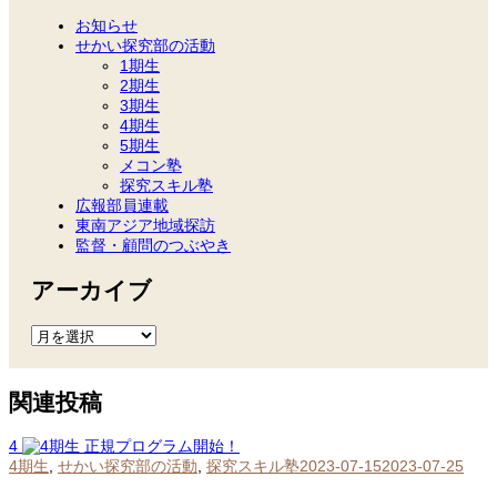
お知らせ
せかい探究部の活動
1期生
2期生
3期生
4期生
5期生
メコン塾
探究スキル塾
広報部員連載
東南アジア地域探訪
監督・顧問のつぶやき
アーカイブ
ア
ー
カ
イ
関連投稿
ブ
4
4期生
,
せかい探究部の活動
,
探究スキル塾
2023-07-15
2023-07-25