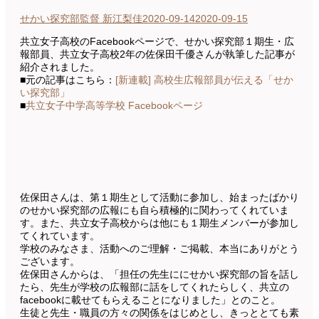
せかい探究部監督 新江梨佳
2020-09-14
2020-09-15
共立女子高校のFacebookページで、せかい探究部１期生・広
報部員、共立女子高校2年の佐保田千優さんが執筆した記事が
紹介されました。
■元の記事はこちら：
[新連載] 高校生広報部員が伝える「せか
い探究部」
■
共立女子中学高等学校 Facebookページ
佐保田さんは、第１期生として活動に参加し、始まったばかり
のせかい探究部の広報にも自ら積極的に関わってくれていま
す。また、共立女子高校からは他にも１期生メンバーが参加し
てくれています。
学校のみなさま、活動へのご理解・ご掲載、本当にありがとう
ございます。
佐保田さんからは、「担任の先生ににせかい探究部の旨を話し
たら、先生が学校の広報部に話をしてくれたらしく、共立の
facebookに載せてもらえることになりました」とのこと。
生徒と先生・職員の方々の関係をはじめとし、きっととても素