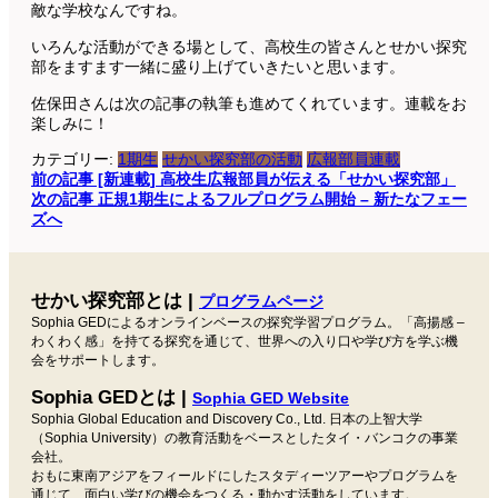
敵な学校なんですね。
いろんな活動ができる場として、高校生の皆さんとせかい探究
部をますます一緒に盛り上げていきたいと思います。
佐保田さんは次の記事の執筆も進めてくれています。連載をお
楽しみに！
カテゴリー:
1期生
せかい探究部の活動
広報部員連載
投
前の記事
[新連載] 高校生広報部員が伝える「せかい探究部」
次の記事
正規1期生によるフルプログラム開始 – 新たなフェー
稿
ズへ
ナ
ビ
せかい探究部とは |
プログラムページ
ゲ
Sophia GEDによるオンラインベースの探究学習プログラム。「高揚感 –
ー
わくわく感」を持てる探究を通じて、世界への入り口や学び方を学ぶ機
会をサポートします。
シ
Sophia GEDとは |
ョ
Sophia GED Website
Sophia Global Education and Discovery Co., Ltd. 日本の上智大学
ン
（Sophia University）の教育活動をベースとしたタイ・バンコクの事業
会社。
おもに東南アジアをフィールドにしたスタディーツアーやプログラムを
通じて、面白い学びの機会をつくる・動かす活動をしています。