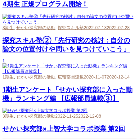
4期生 正規プログラム開始！
3期生
,
せかい探究部の活動
,
探究スキル塾
2022-07-13
2022-07-28
探究スキル塾②「先行研究の検討：自分の
論文の位置付けや問いを見つけていこう」
1
1期生
,
せかい探究部の活動
,
広報部員連載
2020-11-07
2020-12-14
1期生アンケート「せかい探究部に入った動
機」ランキング編 【広報部員連載③】
3期生
,
せかい探究部の活動
2022-11-25
2022-12-08
せかい探究部×上智大学コラボ授業 第2回